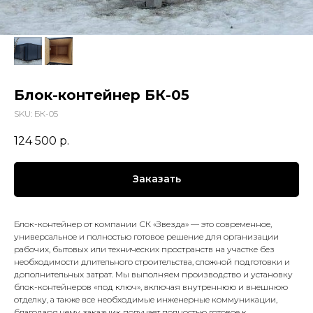
Блок-контейнер БК-05
SKU:
БК-05
124 500
р.
Заказать
Блок-контейнер от компании СК «Звезда» — это современное,
универсальное и полностью готовое решение для организации
рабочих, бытовых или технических пространств на участке без
необходимости длительного строительства, сложной подготовки и
дополнительных затрат. Мы выполняем производство и установку
блок-контейнеров «под ключ», включая внутреннюю и внешнюю
отделку, а также все необходимые инженерные коммуникации,
благодаря чему заказчик получает полностью готовое к