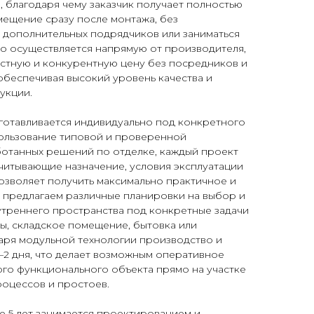
 благодаря чему заказчик получает полностью
мещение сразу после монтажа, без
 дополнительных подрядчиков или заниматься
о осуществляется напрямую от производителя,
естную и конкурентную цену без посредников и
обеспечивая высокий уровень качества и
укции.
готавливается индивидуально под конкретного
пользование типовой и проверенной
ботанных решений по отделке, каждый проект
читывающие назначение, условия эксплуатации
позволяет получить максимально практичное и
 предлагаем различные планировки на выбор и
утреннего пространства под конкретные задачи
ны, складское помещение, бытовка или
аря модульной технологии производство и
1–2 дня, что делает возможным оперативное
го функционального объекта прямо на участке
роцессов и простоев.
е 5 лет занимается проектированием и