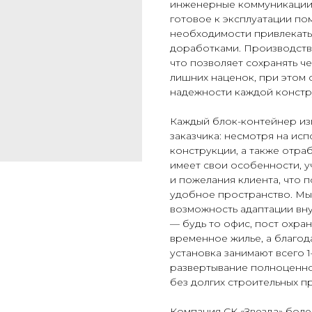
инженерные коммуникации,
готовое к эксплуатации по
необходимости привлекать
доработками. Производств
что позволяет сохранять ч
лишних наценок, при этом 
надежности каждой констр
Каждый блок-контейнер из
заказчика: несмотря на ис
конструкции, а также отра
имеет свои особенности, у
и пожелания клиента, что 
удобное пространство. Мы
возможность адаптации вн
— будь то офис, пост охра
временное жилье, а благод
установка занимают всего 
развертывание полноценно
без долгих строительных п
Компания СК «Звезда» боле