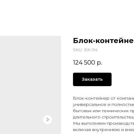
Блок-контейне
SKU:
БК-04
124 500
р.
Заказать
Блок-контейнер от компани
универсальное и полность
бытовых или технических п
длительного строительства
Мы выполняем производств
включая внутреннюю и вне