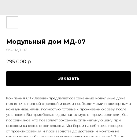
Модульный дом МД-07
SKU:
МД-07
295 000
р.
Заказать
Компания СК «Звезда» предлагает современные модульные дома
под ключ с полной отделкой и всеми необходимыми инженерными
коммуникациями, полностью готовые к проживанию сразу после
установки. Вы приобретаете дом напрямую от производителя, без
посредников, что позволяет сохранить оптимальную цену при
высоком качестве строительства. Мы берем на себя весь процесс —
от проектирования и производства до доставки и монтажа на
вашем участке, благодаря чему установка занимает всего 1–2 дня,