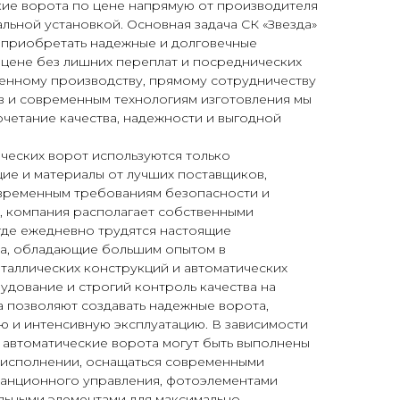
кие ворота по цене напрямую от производителя
льной установкой. Основная задача СК «Звезда»
 приобретать надежные и долговечные
 цене без лишних переплат и посреднических
венному производству, прямому сотрудничеству
в и современным технологиям изготовления мы
четание качества, надежности и выгодной
ческих ворот используются только
ие и материалы от лучших поставщиков,
временным требованиям безопасности и
, компания располагает собственными
где ежедневно трудятся настоящие
а, обладающие большим опытом в
таллических конструкций и автоматических
дование и строгий контроль качества на
 позволяют создавать надежные ворота,
ю и интенсивную эксплуатацию. В зависимости
 автоматические ворота могут быть выполнены
 исполнении, оснащаться современными
танционного управления, фотоэлементами
льными элементами для максимально