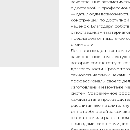
качественные автоматичес
с доставкой и профессиона
— дать людям возможность
конструкции по доступной
наценок. Благодаря собст
с поставщиками материало
предлагаем оптимальное со
стоимости.
Для производства автомати
качественные комплектующ
которые соответствуют со
долговечности. Кроме того
технологическими цехами, 
профессионалы своего дел
изготовлении и монтаже ме
систем. Современное обору
каждом этапе производства
рассчитанные на длительну
от потребностей заказчика
в откатном или распашном
приводами, системами дис
безопасности и дополните