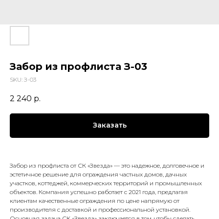
Забор из профлиста З-03
SKU:
З-03
2 240
р.
Заказать
Забор из профлиста от СК «Звезда» — это надежное, долговечное и
эстетичное решение для ограждения частных домов, дачных
участков, коттеджей, коммерческих территорий и промышленных
объектов. Компания успешно работает с 2021 года, предлагая
клиентам качественные ограждения по цене напрямую от
производителя с доставкой и профессиональной установкой.
Основная задача СК «Звезда» заключается в том, чтобы сделать